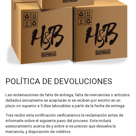
FRAGANCIAS
CUIDADO DEL CABELLO
CUIDADO DE LA PIEL Y COSMÉTICOS
DISTRIBUCIÓN
TASAS DE ENTREGA
EXPORTACIONES
ENTREGA RÁPIDA
POLÍTICA DE DEVOLUCIONES
POLÍTICA DE DEVOLUCIONES
Las reclamaciones de falta de entrega, falta de mercancías o artículos
dañados únicamente se aceptarán si se reciben por escrito en un
plazo no superior a 5 días laborables a partir de la fecha de entrega.
CONTACTO
Tras recibir esta notificación verificaremos la reclamación antes de
AYUDA
informarle sobre el siguiente paso del proceso. Este incluirá
asesoramiento acerca de y sobre si es preciso que devuelva la
PREGUNTAS FRECUENTES
mercancía, y disposición de créditos.