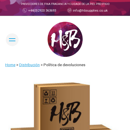
PROVEEDORES DE FINA FRAGANCIA Y CUIDADO DE LA PIEL PRESTIGIO
+44(0)2920 363693
info@hbsupplies.co.uk
CAMBIAR IDIOMA:
Home
>
Distribución
>
Política de devoluciones
CUENTA COMERCIOT
¿QUIÉNES SOMOS?
ACERCA DE H&B
CONOZCA AL EQUIPO
PRODUCTOS