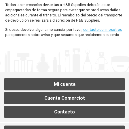
Todas las mercancías devueltas a H&B Supplies deberán estar
PEDIDOS EN LÍNEA
empaquetadas de forma segura para evitar que se produzcan daños
adicionales durante el tránsito. El reembolso del precio del transporte
de devolución se realizará a discreción de H&B Supplies.
MI CUENTA
Si desea devolver alguna mercancía, por favor,
contacte con nosotros
para ponernos sobre aviso y que sepamos que recibiremos su envío.
Mi cuenta
Cuenta Comerciot
Contacto