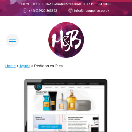
PROVEEDORES DE FINA FRAGANCIA Y CUIDADO DE LA PIEL PRESTIGIO
+44(0)2920 363693
info@hbsupplies.co.uk
CAMBIAR IDIOMA:
Home
>
Ayuda
>
Pedidos en línea
CUENTA COMERCIOT
¿QUIÉNES SOMOS?
ACERCA DE H&B
CONOZCA AL EQUIPO
PRODUCTOS