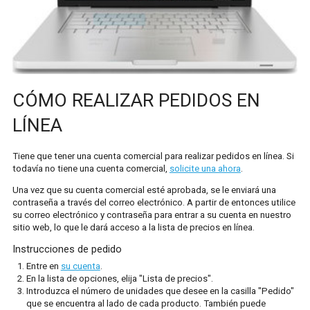
FRAGANCIAS
CUIDADO DEL CABELLO
CUIDADO DE LA PIEL Y COSMÉTICOS
DISTRIBUCIÓN
CÓMO REALIZAR PEDIDOS EN
LÍNEA
TASAS DE ENTREGA
EXPORTACIONES
Tiene que tener una cuenta comercial para realizar pedidos en línea. Si
todavía no tiene una cuenta comercial,
solicite una ahora
.
ENTREGA RÁPIDA
Una vez que su cuenta comercial esté aprobada, se le enviará una
contraseña a través del correo electrónico. A partir de entonces utilice
POLÍTICA DE DEVOLUCIONES
su correo electrónico y contraseña para entrar a su cuenta en nuestro
sitio web, lo que le dará acceso a la lista de precios en línea.
CONTACTO
Instrucciones de pedido
Entre en
su cuenta
.
AYUDA
En la lista de opciones, elija "Lista de precios".
Introduzca el número de unidades que desee en la casilla "Pedido"
PREGUNTAS FRECUENTES
que se encuentra al lado de cada producto. También puede