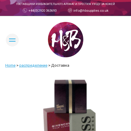
ПОСТАВЩИКИ ИЗОБРАЗИТЕЛЬНОГО АРОМАТ И ПРЕСТИЖ УХОДУ ЗА КОЖЕЙ
+44(0)2920 363693
info@hbsupplies.co.uk
ИЗМЕНИТЬ ЯЗЫК:
Home
>
распределение
>
Доставка
ТОРГОВЫЙ СЧЕТ
О НАС
О КОМПАНИИ H&B
ПОЗНАКОМЬТЕСЬ С НАШЕЙ КОМАНДОЙ
ПРОДУКЦИЯ