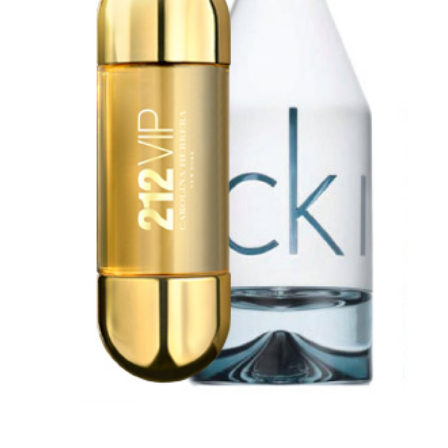
PARFYM
HÅRVÅRD
HUDVÅRD & KOSMETIKA
FÖRDELNING
LEVERANS PRISER
EXPORTS
SNABB VÄNDNING
RETURPOLICY
KONTAKT
HJÄLP
FAQ