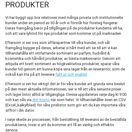
PRODUKTER
BESTÄLLA ONLINE
Vi har byggt upp bra relationer med många privata och institutionella
MITT KONTO
kunder under en period av 30 år och vi förstår hur företag fungerar.
Deras framgång beror på tillgången på de produkter kunderna vill ha,
och att vara lyhörd för nya produkter som kommer ut på marknaden.
Eftersom vi ser oss som affärspartner till våra kunder, och vår
framgång bygger på deras, arbetar vi hårt med att se till att vi kan
tillhandahålla ett omfattande sortiment av parfym, hudvård &
kosmetika och hårvård produkter, av bästa märkesvaror. Genom att
erbjuda ett brett sortiment av högkvalitativa produkter, sparar våra
kunder tid genom att kunna köpa sina lager från en leverantör, som de
också kan lita på att leverera
fullt ut och snabbt
.
Eftersom vi vet hur viktigt det är för våra kunder att grunda sina beslut
på den mest aktuella informationen, ser vi till att våra senaste priser
och lager listor alltid är tillgängliga. Dessa uppdateras varje dag kl 9:00
och kan nås via
ditt konto
när som helst. Vi tillhandahåller även en CSV
(Excel_kalkylblad) för våra prislistor som gör att du kan importera våra
siffror i din dator.
I varje skede av processen, från beställning till leverans av de beställda
produkterna, lovar vi att du kommer att få en vänlig och effektiv
service.