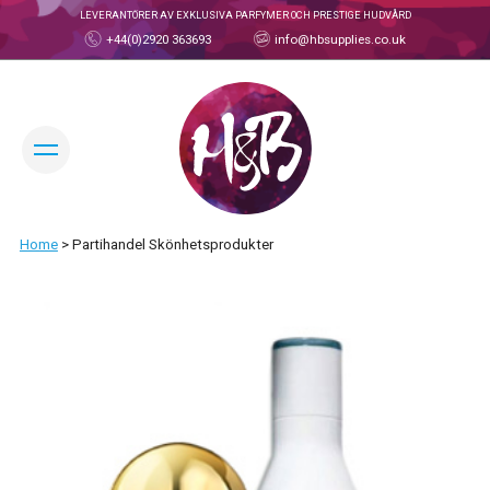
LEVERANTÖRER AV EXKLUSIVA PARFYMER OCH PRESTIGE HUDVÅRD
+44(0)2920 363693
info@hbsupplies.co.uk
ÄNDRA SPRÅK:
Home
>
Partihandel Skönhetsprodukter
HANDEL KONTO
OM
OM H&B
TRÄFFA TEAMET
PRODUKTER