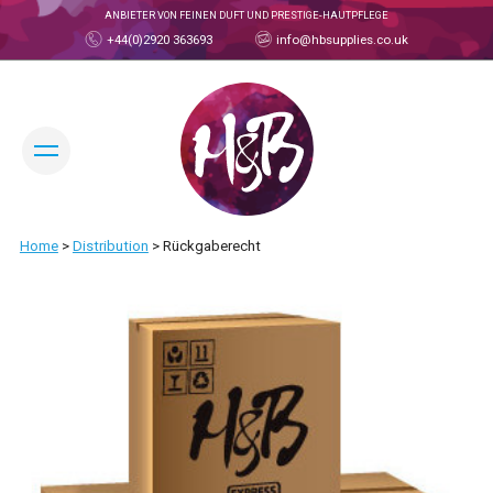
ANBIETER VON FEINEN DUFT UND PRESTIGE-HAUTPFLEGE
+44(0)2920 363693
info@hbsupplies.co.uk
SPRACHE ÄNDERN:
Home
>
Distribution
>
Rückgaberecht
HANDELSKONTO
ÜBER
ÜBER H&B
UNSER TEAM
PRODUKTE