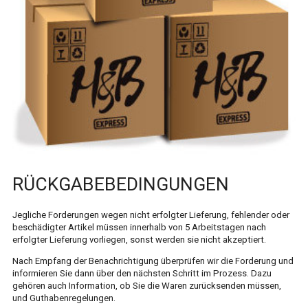
PARFÜM
HAARPFLEGEPRODUKTE
HAUTPFLEGEPRODUKTE
VERSAND
LIEFERKOSTEN
EXPORTS
SCHNELLE BELIEFERUNG
RÜCKGABEBEDINGUNGEN
RÜCKGABEBEDINGUNGEN
Jegliche Forderungen wegen nicht erfolgter Lieferung, fehlender oder
beschädigter Artikel müssen innerhalb von 5 Arbeitstagen nach
erfolgter Lieferung vorliegen, sonst werden sie nicht akzeptiert.
KONTAKT
Nach Empfang der Benachrichtigung überprüfen wir die Forderung und
HILFE
informieren Sie dann über den nächsten Schritt im Prozess. Dazu
gehören auch Information, ob Sie die Waren zurücksenden müssen,
FAQ
und Guthabenregelungen.