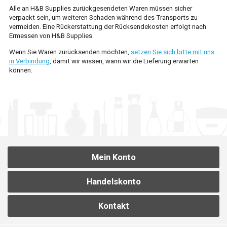
Alle an H&B Supplies zurückgesendeten Waren müssen sicher
ONLINE-BESTELLUNG
verpackt sein, um weiteren Schaden während des Transports zu
vermeiden. Eine Rückerstattung der Rücksendekosten erfolgt nach
Ermessen von H&B Supplies.
MEIN KONTO
Wenn Sie Waren zurücksenden möchten,
setzen Sie sich bitte mit uns
in Verbindung
, damit wir wissen, wann wir die Lieferung erwarten
können.
Mein Konto
Handelskonto
Kontakt