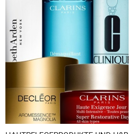
PARFÜM
HAARPFLEGEPRODUKTE
HAUTPFLEGEPRODUKTE
VERSAND
LIEFERKOSTEN
EXPORTS
SCHNELLE BELIEFERUNG
RÜCKGABEBEDINGUNGEN
KONTAKT
HILFE
FAQ