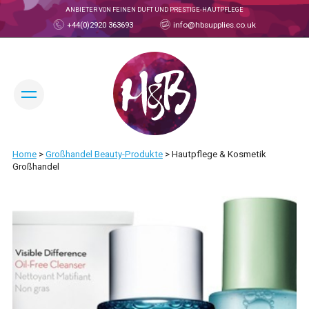
ANBIETER VON FEINEN DUFT UND PRESTIGE-HAUTPFLEGE
+44(0)2920 363693
info@hbsupplies.co.uk
SPRACHE ÄNDERN:
Home
>
Großhandel Beauty-Produkte
>
Hautpflege & Kosmetik
HANDELSKONTO
Großhandel
ÜBER
ÜBER H&B
UNSER TEAM
PRODUKTE