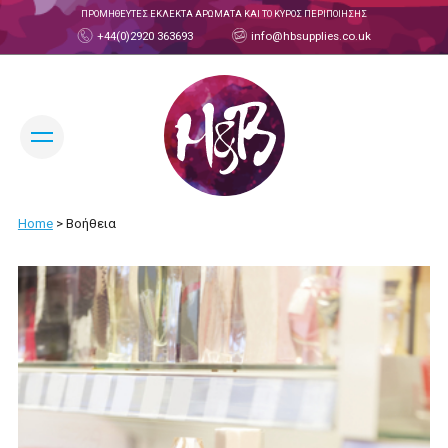
ΠΡΟΜΗΘΕΥΤΈΣ ΕΚΛΕΚΤΆ ΑΡΏΜΑΤΑ ΚΑΙ ΤΟ ΚΎΡΟΣ ΠΕΡΙΠΟΊΗΣΗΣ
+44(0)2920 363693
info@hbsupplies.co.uk
ΆΛΛΑΞΕ ΓΛΏΣΣΑ:
Home
>
Βοήθεια
Ο ΛΟΓΑΡΙΑΣΜΌΣ ΣΥΝΑΛΛΑΓΏΝ
ΣΧΕΤΙΚΆ ΜΕ ΕΜΆΣ
ΣΧΕΤΙΚΆ ΜΕ ΤΗΝ H&B
ΓΝΩΡΊΣΤΕ ΤΗΝ ΟΜΆΔΑ
ΠΡΟΪΌΝΤΑ