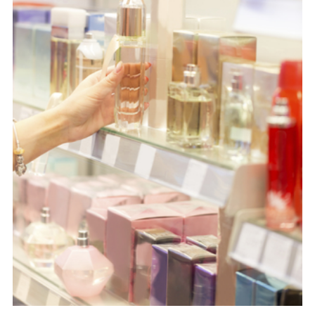
ΠΡΟΪΌΝΤΑ
ΠΕΡΙΠΟΊΗΣΗ ΜΑΛΛΙΏΝ
ΠΕΡΙΠΟΊΗΣΗ ΔΈΡΜΑΤΟΣ & ΚΑΛΛΥΝΤΙΚΆ
ΔΙΑΝΟΜΉ
ΤΙΜΈΣ ΠΑΡΆΔΟΣΗΣ
ΕΞΑΓΩΓΈΣ
ΤΑΧΕΊΑ ΕΞΥΠΗΡΈΤΗΣΗ
ΠΟΛΙΤΙΚΉ ΕΠΙΣΤΡΟΦΏΝ
ΕΠΙΚΟΙΝΩΝΊΑ
ΒΟΉΘΕΙΑ
ΣΥΧΝΈΣ ΕΡΩΤΉΣΕΙΣ