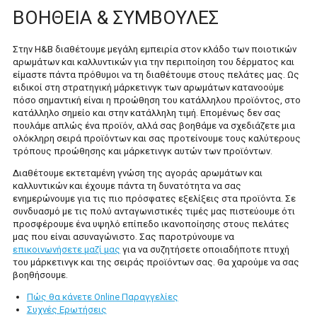
ΒΟΉΘΕΙΑ & ΣΥΜΒΟΥΛΈΣ
ONLINE ΠΑΡΑΓΓΕΛΊΕΣ
Στην H&B διαθέτουμε μεγάλη εμπειρία στον κλάδο των ποιοτικών
Ο ΛΟΓΑΡΙΑΣΜΌΣ ΜΟΥ
αρωμάτων και καλλυντικών για την περιποίηση του δέρματος και
είμαστε πάντα πρόθυμοι να τη διαθέτουμε στους πελάτες μας. Ως
ειδικοί στη στρατηγική μάρκετινγκ των αρωμάτων κατανοούμε
πόσο σημαντική είναι η προώθηση του κατάλληλου προϊόντος, στο
κατάλληλο σημείο και στην κατάλληλη τιμή. Επομένως δεν σας
πουλάμε απλώς ένα προϊόν, αλλά σας βοηθάμε να σχεδιάζετε μια
ολόκληρη σειρά προϊόντων και σας προτείνουμε τους καλύτερους
τρόπους προώθησης και μάρκετινγκ αυτών των προϊόντων.
Διαθέτουμε εκτεταμένη γνώση της αγοράς αρωμάτων και
καλλυντικών και έχουμε πάντα τη δυνατότητα να σας
ενημερώνουμε για τις πιο πρόσφατες εξελίξεις στα προϊόντα. Σε
συνδυασμό με τις πολύ ανταγωνιστικές τιμές μας πιστεύουμε ότι
προσφέρουμε ένα υψηλό επίπεδο ικανοποίησης στους πελάτες
μας που είναι ασυναγώνιστο. Σας παροτρύνουμε να
επικοινωνήσετε μαζί μας
για να συζητήσετε οποιαδήποτε πτυχή
του μάρκετινγκ και της σειράς προϊόντων σας. Θα χαρούμε να σας
βοηθήσουμε.
Πώς θα κάνετε Online Παραγγελίες
Συχνές Ερωτήσεις