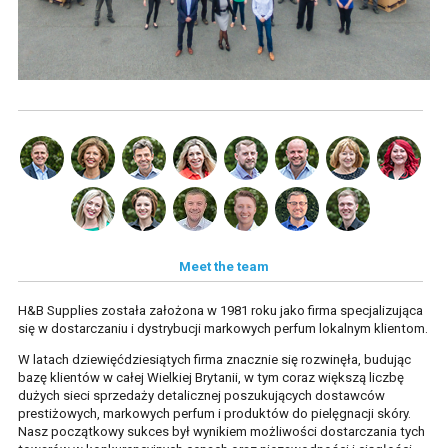
PERFUMY
PRODUKTY DO PIELĘGNACJI WŁOSÓW
PRODUKTY DO PIELĘGNACJI SKÓRY I KOSMETYKI
DYSTRYBUCJA
PRODUKTY DO PIELĘGNACJI SKÓRY I KOSMETYKI
EKSPORT
SZYBKA REALIZACJA
Meet the team
ZASADY ZWROTU TOWARU
H&B Supplies została założona w 1981 roku jako firma specjalizująca
się w dostarczaniu i dystrybucji markowych perfum lokalnym klientom.
KONTAKT
W latach dziewięćdziesiątych firma znacznie się rozwinęła, budując
bazę klientów w całej Wielkiej Brytanii, w tym coraz większą liczbę
POMOC
dużych sieci sprzedaży detalicznej poszukujących dostawców
prestiżowych, markowych perfum i produktów do pielęgnacji skóry.
CZĘSTO ZADAWANE PYTANIA
Nasz początkowy sukces był wynikiem możliwości dostarczania tych