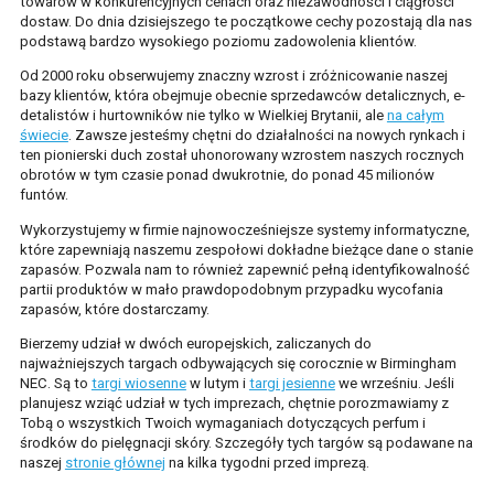
towarów w konkurencyjnych cenach oraz niezawodności i ciągłości
dostaw. Do dnia dzisiejszego te początkowe cechy pozostają dla nas
ZAMAWIANIE ONLINE
podstawą bardzo wysokiego poziomu zadowolenia klientów.
Od 2000 roku obserwujemy znaczny wzrost i zróżnicowanie naszej
MOJE KONTO
bazy klientów, która obejmuje obecnie sprzedawców detalicznych, e-
detalistów i hurtowników nie tylko w Wielkiej Brytanii, ale
na całym
świecie
. Zawsze jesteśmy chętni do działalności na nowych rynkach i
ten pionierski duch został uhonorowany wzrostem naszych rocznych
obrotów w tym czasie ponad dwukrotnie, do ponad 45 milionów
funtów.
Wykorzystujemy w firmie najnowocześniejsze systemy informatyczne,
które zapewniają naszemu zespołowi dokładne bieżące dane o stanie
zapasów. Pozwala nam to również zapewnić pełną identyfikowalność
partii produktów w mało prawdopodobnym przypadku wycofania
zapasów, które dostarczamy.
Bierzemy udział w dwóch europejskich, zaliczanych do
najważniejszych targach odbywających się corocznie w Birmingham
NEC. Są to
targi wiosenne
w lutym i
targi jesienne
we wrześniu. Jeśli
planujesz wziąć udział w tych imprezach, chętnie porozmawiamy z
Tobą o wszystkich Twoich wymaganiach dotyczących perfum i
środków do pielęgnacji skóry. Szczegóły tych targów są podawane na
naszej
stronie głównej
na kilka tygodni przed imprezą.