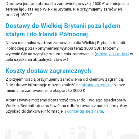
Dostawa jest bezpłatna dla zamówień powyżej 1500 £ do miejsc na
ZAMAWIANIE ONLINE
terenie lądu stałego Wielkiej Brytanii. Nie przyjmujemy zamówień
poniżej 1500 £.
MOJE KONTO
Dostawy do Wielkiej Brytanii poza lądem
stałym i do Irlandii Północnej
Nasza minimalna wartość zamówienia dla Wielkiej Brytanii i Irlandii
Północnej poza kontynentem wynosi teraz 3000 GBP. Możemy
wycenić Cię na wysyłkę po ustaleniu zamówienia (
prosimy o kontakt
w
celu uzyskania aktualnych stawek).
Koszty dostaw zagranicznych
Z przyjemnością przyjmujemy zamówienia od klientów zagranicą.
Dodatkowe informacje można znaleźć na
stronie eksportu
. Nasze
minimalne zamówienie na eksport to 3000 £
Alternatywnie możemy dostarczyć towar do Twojego spedytora w
Wielkiej Brytanii lub umożliwić mu odbiór towaru z naszej firmy. Aby
uzyskać dodatkowe informacje,
skontaktuj się z nami
.