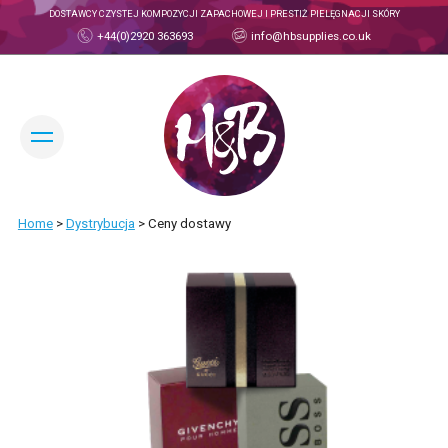
DOSTAWCY CZYSTEJ KOMPOZYCJI ZAPACHOWEJ I PRESTIŻ PIELĘGNACJI SKÓRY
+44(0)2920 363693
info@hbsupplies.co.uk
ZMIEŃ JĘZYK:
Home
>
Dystrybucja
>
Ceny dostawy
KONTO TRADE
INFORMACJE
INFORMACJE H&B
POZNAJ NASZ ZESPÓL
PRODUKTY