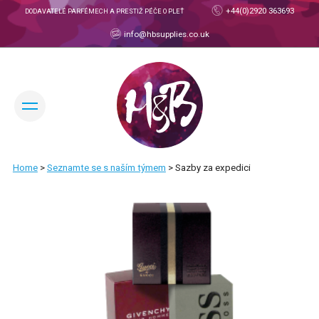
+44(0)2920 363693
DODAVATELÉ PARFÉMECH A PRESTIŽ PÉČE O PLEŤ
info@hbsupplies.co.uk
ZMĚNIT JAZYK:
Home
>
Seznamte se s naším týmem
>
Sazby za expedici
OBCHODNÍ ÚČET
O NÁS
O SPOLEČNOSTI H&B
SEZNAMTE SE S NAŠÍM TÝMEM
PRODUKTY