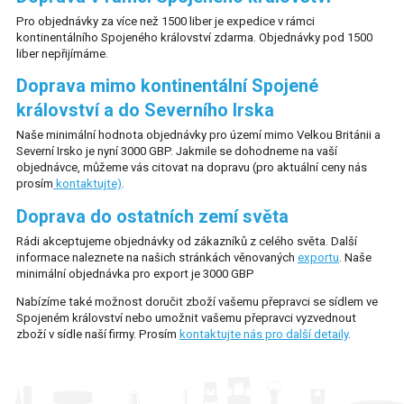
Pro objednávky za více než 1500 liber je expedice v rámci
OBJEDNÁVKA ONLINE
kontinentálního Spojeného království zdarma. Objednávky pod 1500
liber nepřijímáme.
MŮJ ÚČET
Doprava mimo kontinentální Spojené
království a do Severního Irska
Naše minimální hodnota objednávky pro území mimo Velkou Británii a
Severní Irsko je nyní 3000 GBP. Jakmile se dohodneme na vaší
objednávce, můžeme vás citovat na dopravu (pro aktuální ceny nás
prosím
kontaktujte)
.
Doprava do ostatních zemí světa
Rádi akceptujeme objednávky od zákazníků z celého světa. Další
informace naleznete na našich stránkách věnovaných
exportu
. Naše
minimální objednávka pro export je 3000 GBP
Nabízíme také možnost doručit zboží vašemu přepravci se sídlem ve
Spojeném království nebo umožnit vašemu přepravci vyzvednout
zboží v sídle naší firmy. Prosím
kontaktujte nás pro další detaily
.