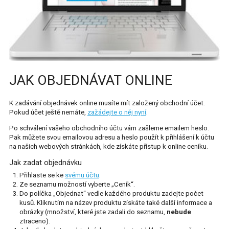
PARFÉMY
PÉČE O VLASY
PÉČE O POKOŽKU A KOSMETIKA
DISTRIBUCE
JAK OBJEDNÁVAT ONLINE
SAZBY ZA EXPEDICI
K zadávání objednávek online musíte mít založený obchodní účet.
Pokud účet ještě nemáte,
zažádejte o něj nyní
.
EXPORTS
Po schválení vašeho obchodního účtu vám zašleme emailem heslo.
Pak můžete svou emailovou adresu a heslo použít k přihlášení k účtu
RYCHLÉ JEDNÁNÍ
na našich webových stránkách, kde získáte přístup k online ceníku.
PODMÍNKY VRÁCENÍ ZBOŽÍ
Jak zadat objednávku
Přihlaste se ke
svému účtu
.
Ze seznamu možností vyberte „Ceník“.
KONTAKT
Do políčka „Objednat“ vedle každého produktu zadejte počet
kusů. Kliknutím na název produktu získáte také další informace a
NÁPOVĚDA
obrázky (množství, které jste zadali do seznamu,
nebude
ztraceno).
FAQ – DOTAZY