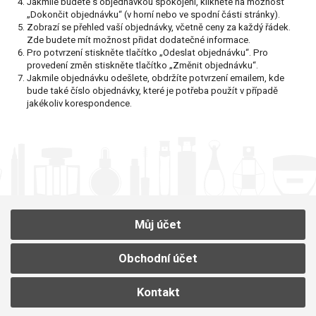
Jakmile budete s objednávkou spokojeni, klikněte na možnost
„Dokončit objednávku“ (v horní nebo ve spodní části stránky).
OBJEDNÁVKA ONLINE
Zobrazí se přehled vaší objednávky, včetně ceny za každý řádek.
Zde budete mít možnost přidat dodatečné informace.
Pro potvrzení stiskněte tlačítko „Odeslat objednávku“. Pro
MŮJ ÚČET
provedení změn stiskněte tlačítko „Změnit objednávku“.
Jakmile objednávku odešlete, obdržíte potvrzení emailem, kde
bude také číslo objednávky, které je potřeba použít v případě
jakékoliv korespondence.
Můj účet
Obchodní účet
Kontakt