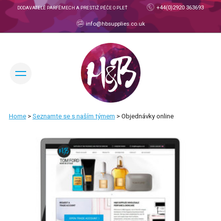
+44(0)2920 363693
DODAVATELÉ PARFÉMECH A PRESTIŽ PÉČE O PLEŤ
info@hbsupplies.co.uk
ZMĚNIT JAZYK:
Home
>
Seznamte se s naším týmem
>
Objednávky online
OBCHODNÍ ÚČET
O NÁS
O SPOLEČNOSTI H&B
SEZNAMTE SE S NAŠÍM TÝMEM
PRODUKTY